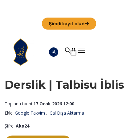
Iman Camp 2026 in Granada
Anmeldefrist
01. September
Şimdi kayıt olun
Derslik | Talbisu İblis
Toplantı tarihi
17 Ocak 2026 12:00
Ekle:
Google Takvim
,
iCal Dışa Aktarma
Şifre:
Aka24