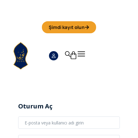
Iman Camp 2026 in Granada
Anmeldefrist
01. September
Şimdi kayıt olun
Oturum Aç