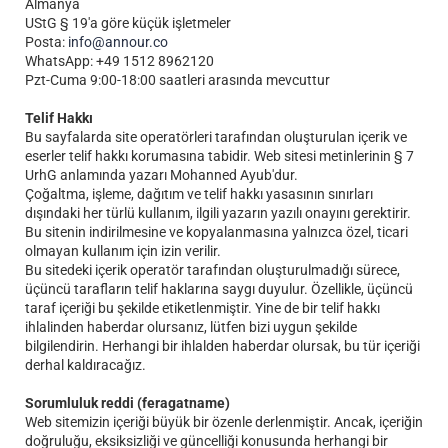
Almanya
UStG § 19'a göre küçük işletmeler
Posta:
info@annour.co
WhatsApp: +49 1512 8962120
Pzt-Cuma 9:00-18:00 saatleri arasında mevcuttur
Telif Hakkı
Bu sayfalarda site operatörleri tarafından oluşturulan içerik ve
eserler telif hakkı korumasına tabidir. Web sitesi metinlerinin § 7
UrhG anlamında yazarı Mohanned Ayub'dur.
Çoğaltma, işleme, dağıtım ve telif hakkı yasasının sınırları
dışındaki her türlü kullanım, ilgili yazarın yazılı onayını gerektirir.
Bu sitenin indirilmesine ve kopyalanmasına yalnızca özel, ticari
olmayan kullanım için izin verilir.
Bu sitedeki içerik operatör tarafından oluşturulmadığı sürece,
üçüncü tarafların telif haklarına saygı duyulur. Özellikle, üçüncü
taraf içeriği bu şekilde etiketlenmiştir. Yine de bir telif hakkı
ihlalinden haberdar olursanız, lütfen bizi uygun şekilde
bilgilendirin. Herhangi bir ihlalden haberdar olursak, bu tür içeriği
derhal kaldıracağız.
Sorumluluk reddi (feragatname)
Web sitemizin içeriği büyük bir özenle derlenmiştir. Ancak, içeriğin
doğruluğu, eksiksizliği ve güncelliği konusunda herhangi bir