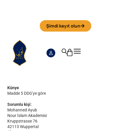
Iman Camp 2026 in Granada
Anmeldefrist
01. September
Şimdi kayıt olun
Künye
Madde 5 DDG'ye göre
Sorumlu kişi:
Mohanned Ayub
Nour İslam Akademisi
Kruppstrasse 76
42113 Wuppertal