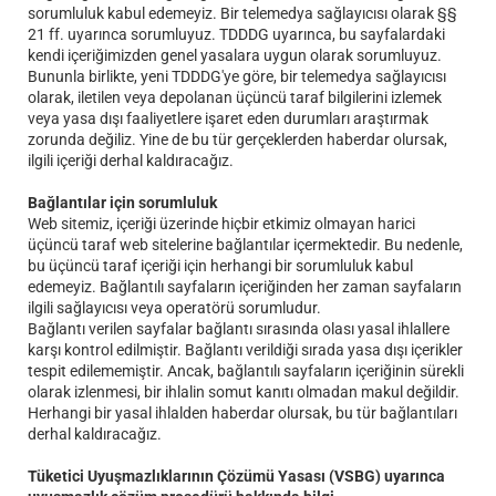
sorumluluk kabul edemeyiz. Bir telemedya sağlayıcısı olarak §§
21 ff. uyarınca sorumluyuz. TDDDG uyarınca, bu sayfalardaki
kendi içeriğimizden genel yasalara uygun olarak sorumluyuz.
Bununla birlikte, yeni TDDDG'ye göre, bir telemedya sağlayıcısı
olarak, iletilen veya depolanan üçüncü taraf bilgilerini izlemek
veya yasa dışı faaliyetlere işaret eden durumları araştırmak
zorunda değiliz. Yine de bu tür gerçeklerden haberdar olursak,
ilgili içeriği derhal kaldıracağız.
Bağlantılar için sorumluluk
Web sitemiz, içeriği üzerinde hiçbir etkimiz olmayan harici
üçüncü taraf web sitelerine bağlantılar içermektedir. Bu nedenle,
bu üçüncü taraf içeriği için herhangi bir sorumluluk kabul
edemeyiz. Bağlantılı sayfaların içeriğinden her zaman sayfaların
ilgili sağlayıcısı veya operatörü sorumludur.
Bağlantı verilen sayfalar bağlantı sırasında olası yasal ihlallere
karşı kontrol edilmiştir. Bağlantı verildiği sırada yasa dışı içerikler
tespit edilememiştir. Ancak, bağlantılı sayfaların içeriğinin sürekli
olarak izlenmesi, bir ihlalin somut kanıtı olmadan makul değildir.
Herhangi bir yasal ihlalden haberdar olursak, bu tür bağlantıları
derhal kaldıracağız.
Tüketici Uyuşmazlıklarının Çözümü Yasası (VSBG) uyarınca