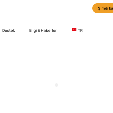
|
2026 in Granada
Anmeldefrist
01. September
Şimdi ka
Destek
Bilgi & Haberler
TR