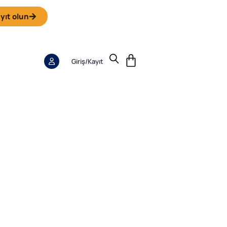
yıt olun
Giriş/kayıt