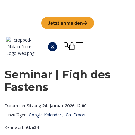
Iman Camp 2026 in Granada
Anmeldefrist
01. September
Jetzt anmelden
Seminar | Fiqh des
Fastens
Datum der Sitzung
24. Januar 2026 12:00
Hinzufügen:
Google Kalender
,
iCal-Export
Kennwort:
Aka24