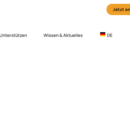
|
2026 in Granada
Anmeldefrist
01. September
Jetzt a
Unterstützen
Wissen & Aktuelles
DE