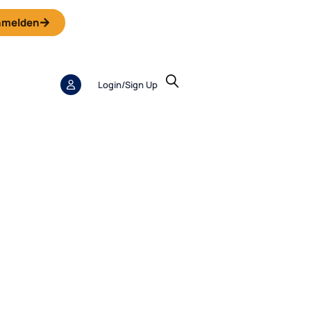
nmelden
Login/sign Up