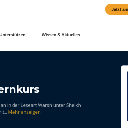
|
 2026 in Granada
Anmeldefrist
01. September
Jetzt a
Unterstützen
Wissen & Aktuelles
ernkurs
ān in der Leseart Warsh unter Sheikh
mit
...
Mehr anzeigen