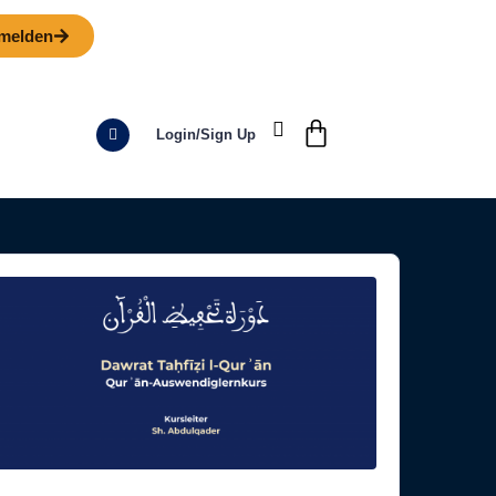
nmelden
Login/sign Up