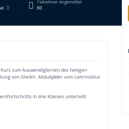
Teilnehmer
Angemeldet
se
60
n Kurs zum Auswendiglernen des heiligen
itung von Sheikh ʿAbdulqāder vom Lehrinstitut
fortschritts in drei Klassen unterteilt: