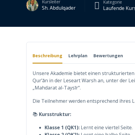
Kursleiter
Kategorie
Sh. Abdulqader
Laufende Kur
Beschreibung
Lehrplan
Bewertungen
Unsere Akademie bietet einen strukturierte
Qur’ān in der Leseart Warsh an, unter der Le
„Mahdarat al-Taysīr“.
Die Teilnehmer werden entsprechend ihres Lern
📚
Kursstruktur:
Klasse 1 (QK1):
Lernt eine viertel Seite.
Klasse 2 (QK2):
Lernt eine halbe Seite.