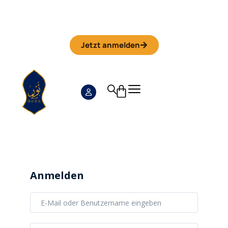
Iman Camp 2026 in Granada
Anmeldefrist
01. September
Jetzt anmelden
Anmelden