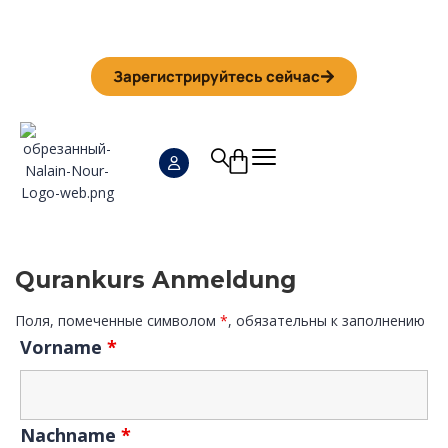
Iman Camp 2026 in Granada
Anmeldefrist
01. September
Зарегистрируйтесь сейчас
Qurankurs Anmeldung
Поля, помеченные символом
*
, обязательны к заполнению
Vorname
*
Nachname
*